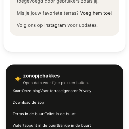
toegevoegd door gebruikers zoals jij.
Mis je jouw favoriete terras?
Voeg hem toe!
Volg ons op
Instagram
voor updates.
zonopjebakkes
Open data voor fijne plekken buiten.
Kaart
Onze blog
Voor terraseigenaren
Privacy
Download de app
Terras in de buurt
Toilet in de buurt
Watertappunt in de buurt
Bankje in de buurt