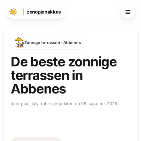
zonopjebakkes
Zonnige terrassen · Abbenes
De beste zonnige
terrassen in
Abbenes
door paul, july, rob • geüpdated op 06 augustus 2026