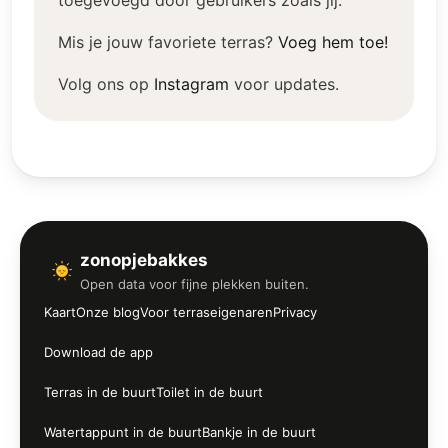
toegevoegd door gebruikers zoals jij.
Mis je jouw favoriete terras?
Voeg hem toe!
Volg ons op
Instagram
voor updates.
zonopjebakkes
Open data voor fijne plekken buiten.
Kaart
Onze blog
Voor terraseigenaren
Privacy
Download de app
Terras in de buurt
Toilet in de buurt
Watertappunt in de buurt
Bankje in de buurt