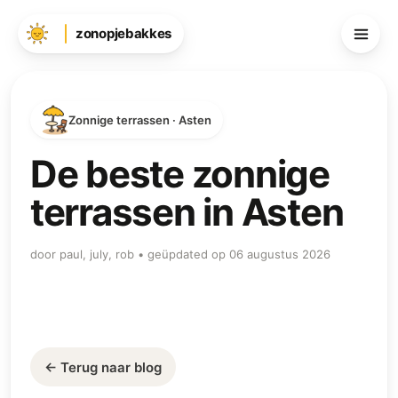
zonopjebakkes
Zonnige terrassen · Asten
De beste zonnige
terrassen in Asten
door paul, july, rob • geüpdated op 06 augustus 2026
← Terug naar blog