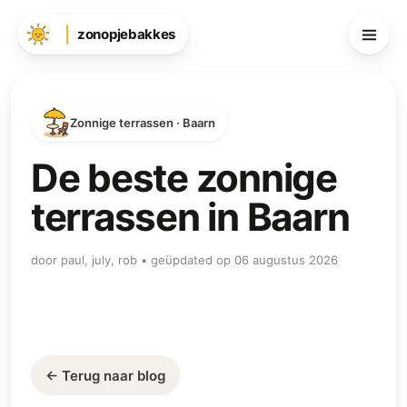
zonopjebakkes
Zonnige terrassen · Baarn
De beste zonnige
terrassen in Baarn
door paul, july, rob • geüpdated op 06 augustus 2026
← Terug naar blog