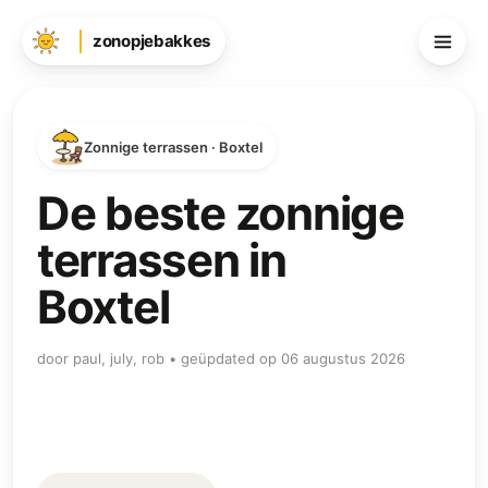
zonopjebakkes
Zonnige terrassen · Boxtel
De beste zonnige
terrassen in
Boxtel
door paul, july, rob • geüpdated op 06 augustus 2026