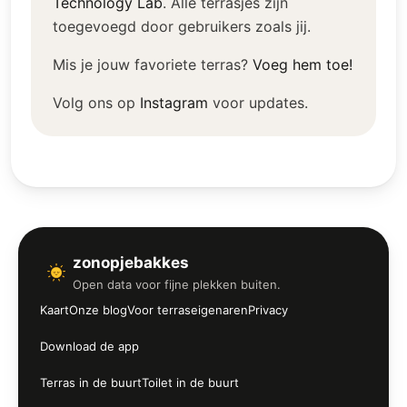
Technology Lab
.
Alle terrasjes zijn
toegevoegd door gebruikers zoals jij.
Mis je jouw favoriete terras?
Voeg hem toe!
Volg ons op
Instagram
voor updates.
zonopjebakkes
Open data voor fijne plekken buiten.
Kaart
Onze blog
Voor terraseigenaren
Privacy
Download de app
Terras in de buurt
Toilet in de buurt