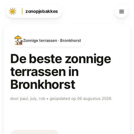
zonopjebakkes
Zonnige terrassen · Bronkhorst
De beste zonnige
terrassen in
Bronkhorst
door paul, july, rob • geüpdated op 06 augustus 2026