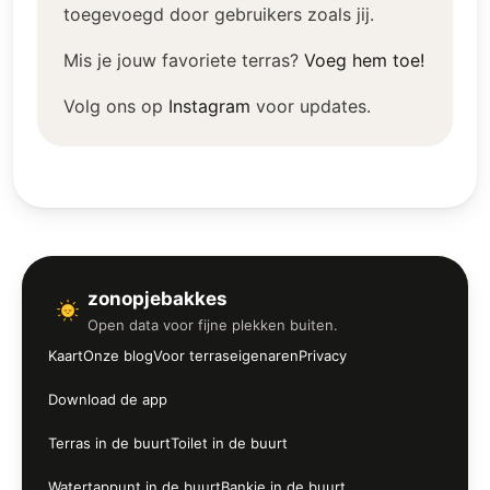
toegevoegd door gebruikers zoals jij.
Mis je jouw favoriete terras?
Voeg hem toe!
Volg ons op
Instagram
voor updates.
zonopjebakkes
Open data voor fijne plekken buiten.
Kaart
Onze blog
Voor terraseigenaren
Privacy
Download de app
Terras in de buurt
Toilet in de buurt
Watertappunt in de buurt
Bankje in de buurt