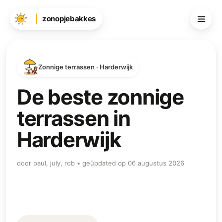
zonopjebakkes
Zonnige terrassen · Harderwijk
De beste zonnige
terrassen in
Harderwijk
door paul, july, rob • geüpdated op 06 augustus 2026