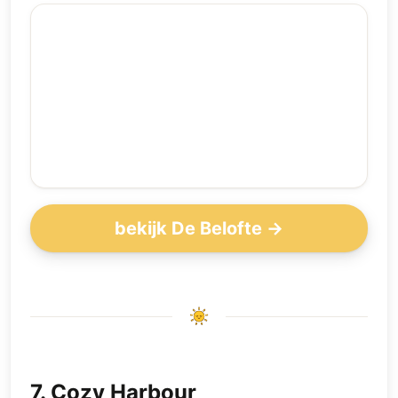
bekijk De Belofte →
7
.
Cozy Harbour