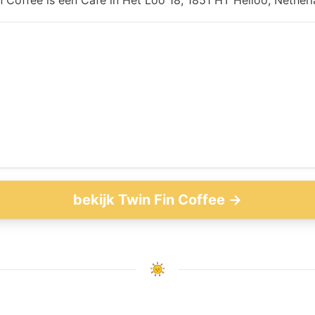
n Coffee is een Café in Het Loo 18, 1851 HT Heiloo, Netherl
bekijk Twin Fin Coffee →