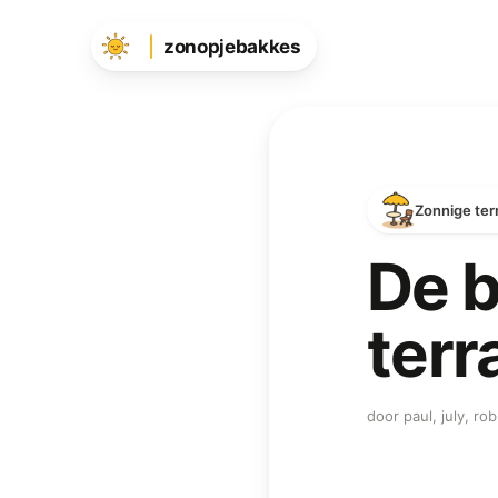
zonopjebakkes
Zonnige ter
De b
terr
door paul, july, r