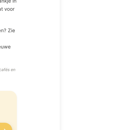
nkje in
at voor
en? Zie
ieuwe
cafés en