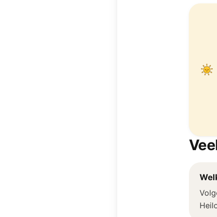
Vee
Welk
Volg
Heil