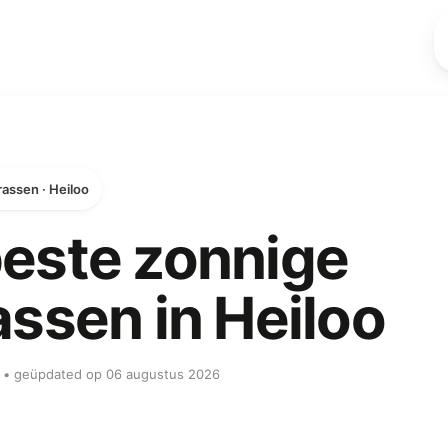
rassen · Heiloo
este zonnige
assen in Heiloo
ob • geüpdated op 06 augustus 2026