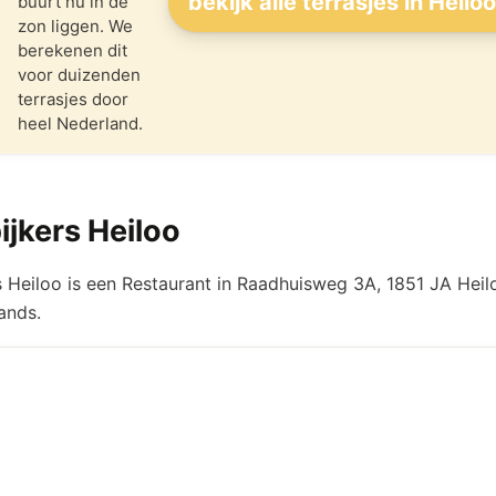
bekijk alle terrasjes in Heilo
buurt nú in de
zon liggen. We
berekenen dit
voor duizenden
terrasjes door
heel Nederland.
ijkers Heiloo
s Heiloo is een Restaurant in Raadhuisweg 3A, 1851 JA Heil
ands.