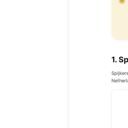
1
.
Sp
Spijker
Netherl