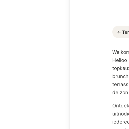
← Ter
Welkom
Heiloo 
topkeuz
brunch
terrass
de zon 
Ontdek
uitnodi
iederee