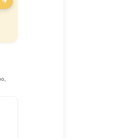
o →
oo,