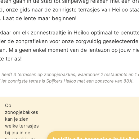
 eten gaan in de stad tot simpelweg relaxen met een dra
, onze gids naar de zonnigste terrasjes van Heiloo sta
r. Laat de lente maar beginnen!
klaar om elk zonnestraaltje in Heiloo optimaal te benutt
der de zongrafieken voor onze zorgvuldig geselecteerde
sen. Mis geen enkel moment van de lentezon op jouw n
te terras!
o heeft 3 terrassen op zonopjebakkes, waaronder 2 restaurants en 1 
 Het zonnigste terras is Spijkers Heiloo met een zonscore van 88%.
Op
zonopjebakkes
kan je zien
welke terrasjes
bij jou in de