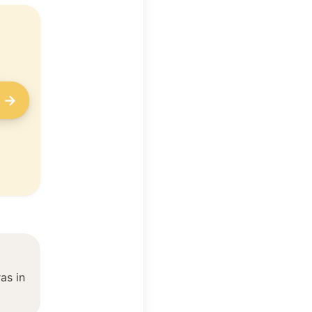
o →
as in