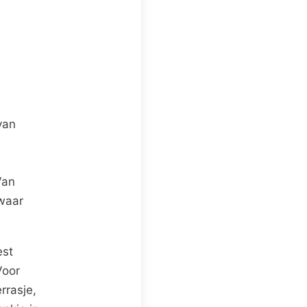
van
Van
 waar
est
Voor
rrasje,