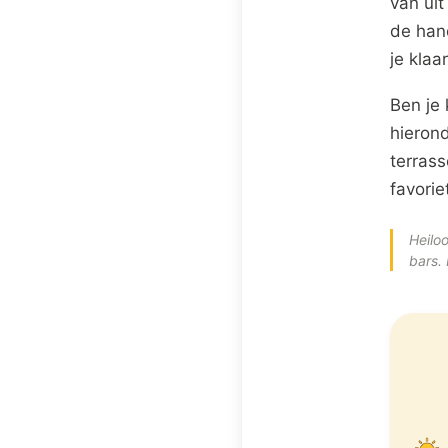
van uit
de hand
je klaa
Ben je 
hieron
terras
favorie
Heilo
bars.