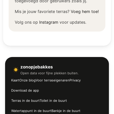
toegevoegd door gebruikers zoals jij.
Mis je jouw favoriete terras?
Voeg hem toe!
Volg ons op
Instagram
voor updates.
zonopjebakkes
Open data voor fijne plekken buiten.
Kaart
Onze blog
Voor terraseigenaren
Privacy
Download de app
Terras in de buurt
Toilet in de buurt
Watertappunt in de buurt
Bankje in de buurt