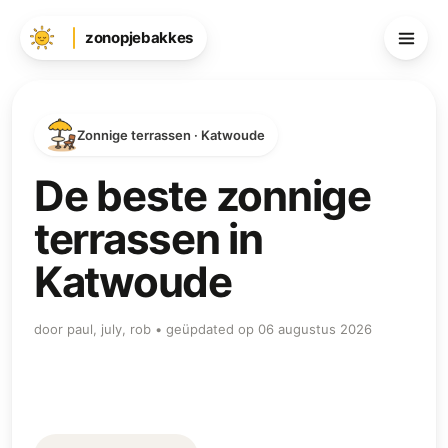
zonopjebakkes
Zonnige terrassen · Katwoude
De beste zonnige
terrassen in
Katwoude
door paul, july, rob • geüpdated op 06 augustus 2026