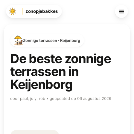
zonopjebakkes
Zonnige terrassen · Keijenborg
De beste zonnige
terrassen in
Keijenborg
door paul, july, rob • geüpdated op 06 augustus 2026