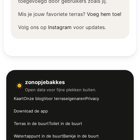
toegevoegd door gebruikers zoals jij.
Mis je jouw favoriete terras?
Voeg hem toe!
Volg ons op
Instagram
voor updates.
zonopjebakkes
Open data voor fijne plekken buiten.
Kaart
Onze blog
Voor terraseigenaren
Privacy
Download de app
Terras in de buurt
Toilet in de buurt
Watertappunt in de buurt
Bankje in de buurt