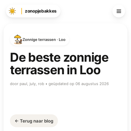
zonopjebakkes
Zonnige terrassen · Loo
De beste zonnige
terrassen in Loo
door paul, july, rob • geüpdated op 06 augustus 2026
← Terug naar blog