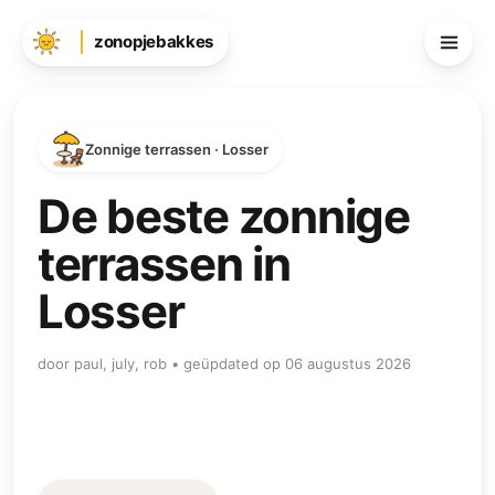
zonopjebakkes
Zonnige terrassen · Losser
De beste zonnige
terrassen in
Losser
door paul, july, rob • geüpdated op 06 augustus 2026