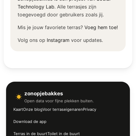
Technology Lab
.
Alle terrasjes zijn
toegevoegd door gebruikers zoals jij.
Mis je jouw favoriete terras?
Voeg hem toe!
Volg ons op
Instagram
voor updates.
zonopjebakkes
Open data voor fijne plekken buiten.
Kaart
Onze blog
Voor terraseigenaren
Privacy
Download de app
Terras in de buurt
Toilet in de buurt