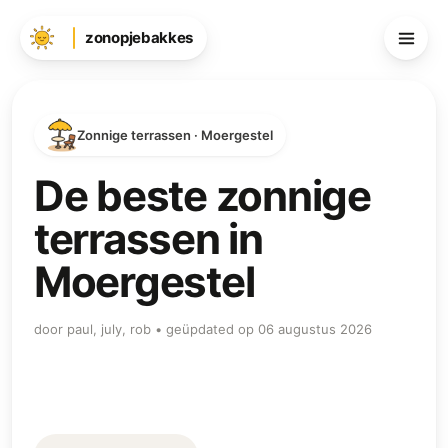
zonopjebakkes
Zonnige terrassen · Moergestel
De beste zonnige
terrassen in
Moergestel
door paul, july, rob • geüpdated op 06 augustus 2026