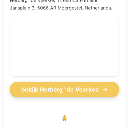
Herberg "de Veerkes" is een Café in Sint
Jansplein 3, 5066 AR Moergestel, Netherlands.
bekijk Herberg "de Veerkes" →