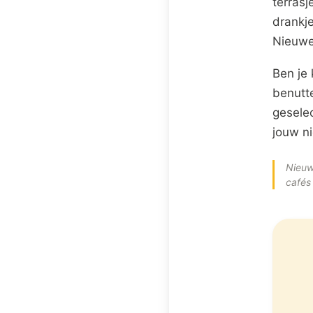
terrasj
drankje
Nieuweg
Ben je 
benutt
gesele
jouw ni
Nieuw
cafés