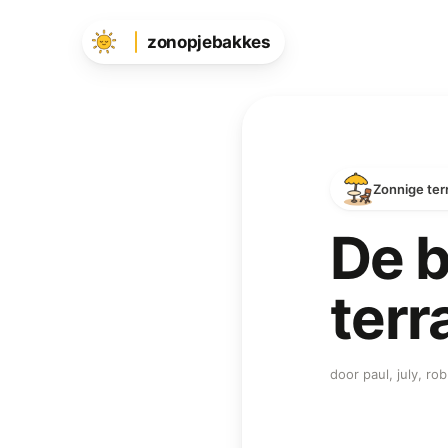
zonopjebakkes
Zonnige ter
De b
terr
door paul, july, r