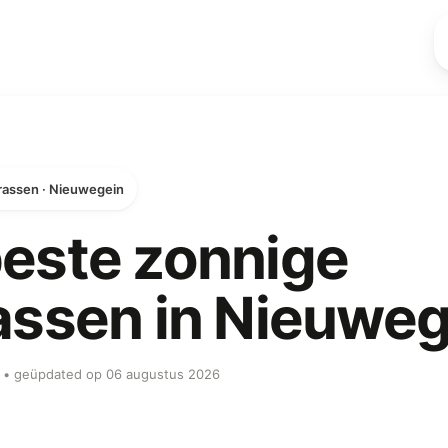
rassen · Nieuwegein
este zonnige
assen in Nieuwe
ob • geüpdated op 06 augustus 2026