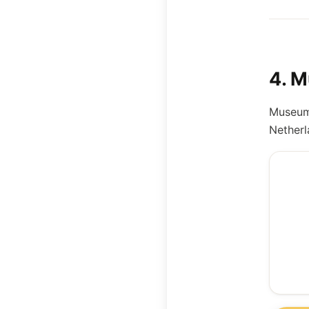
4
.
M
Museum 
Netherl