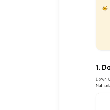
1
.
Do
Down Un
Netherl