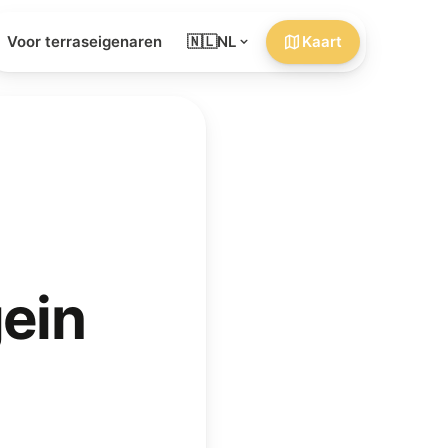
Voor terraseigenaren
🇳🇱
NL
Kaart
gein