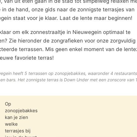
e, van uit eten gaan in de stad tot simpelweg relaxen m
 in de hand, onze gids naar de zonnigste terrasjes van
ein staat voor je klaar. Laat de lente maar beginnen!
klaar om elk zonnestraaltje in Nieuwegein optimaal te
en? Zie hieronder de zongrafieken voor onze zorgvuldig
cteerde terrassen. Mis geen enkel moment van de lente
euwe favoriete terras!
egein heeft 5 terrassen op zonopjebakkes, waaronder 4 restaurants
 en bars. Het zonnigste terras is Down Under met een zonscore van
Op
zonopjebakkes
kan je zien
welke
terrasjes bij