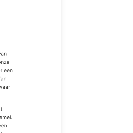
van
onze
or een
Van
 waar
t
hemel.
een