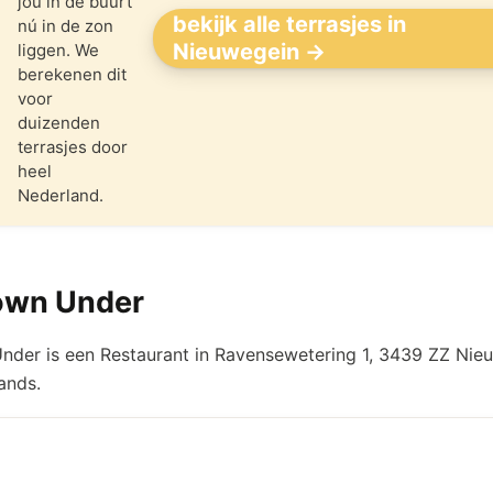
jou in de buurt
bekijk alle terrasjes in
nú in de zon
Nieuwegein →
liggen. We
berekenen dit
voor
duizenden
terrasjes door
heel
Nederland.
wn Under
der is een Restaurant in Ravensewetering 1, 3439 ZZ Nie
ands.