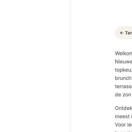
← Ter
Welkom
Nieuweg
topkeuz
brunch
terrass
de zon 
Ontdek
meest 
Voor ie