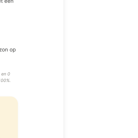
et een
zon op
 en 0
 100%.