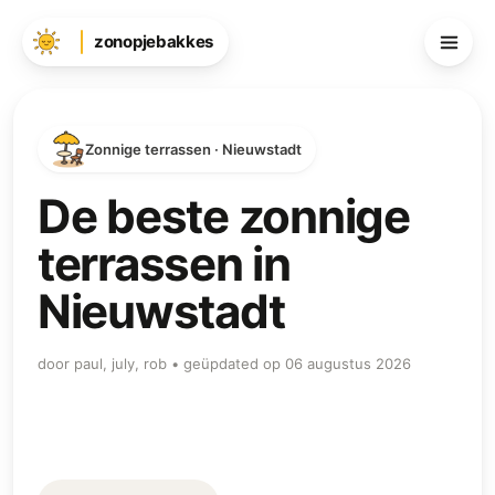
zonopjebakkes
Zonnige terrassen · Nieuwstadt
De beste zonnige
terrassen in
Nieuwstadt
door paul, july, rob • geüpdated op 06 augustus 2026