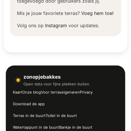
toegevoegd door gebruikers zoals jij.
Mis je jouw favoriete terras?
Voeg hem toe!
Volg ons op
Instagram
voor updates.
zonopjebakkes
Open data voor fijne plekken buiten.
Kaart
Onze blog
Voor terraseigenaren
Privacy
Download de app
Terras in de buurt
Toilet in de buurt
Watertappunt in de buurt
Bankje in de buurt