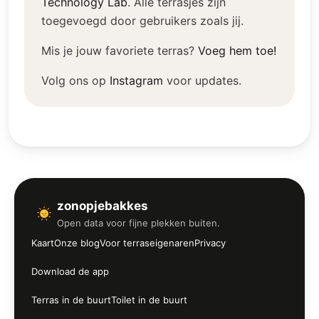
Technology Lab
.
Alle terrasjes zijn
toegevoegd door gebruikers zoals jij.
Mis je jouw favoriete terras?
Voeg hem toe!
Volg ons op
Instagram
voor updates.
zonopjebakkes
Open data voor fijne plekken buiten.
Kaart
Onze blog
Voor terraseigenaren
Privacy
Download de app
Terras in de buurt
Toilet in de buurt