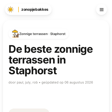
zonopjebakkes
Zonnige terrassen · Staphorst
De beste zonnige
terrassen in
Staphorst
door paul, july, rob • geüpdated op 06 augustus 2026