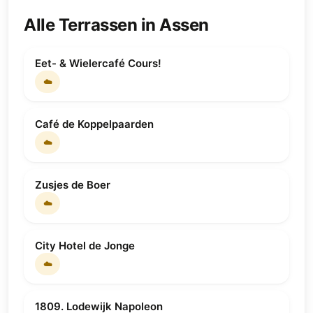
Alle Terrassen in Assen
Eet- & Wielercafé Cours!
☁️
Café de Koppelpaarden
☁️
Zusjes de Boer
☁️
City Hotel de Jonge
☁️
1809. Lodewijk Napoleon