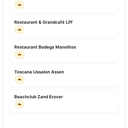
☁️
Restaurant & Grandcafé Liff
☁️
Restaurant Bodega Manolitos
☁️
Toscana IJssalon Assen
☁️
Beachclub Zand Erover
☁️