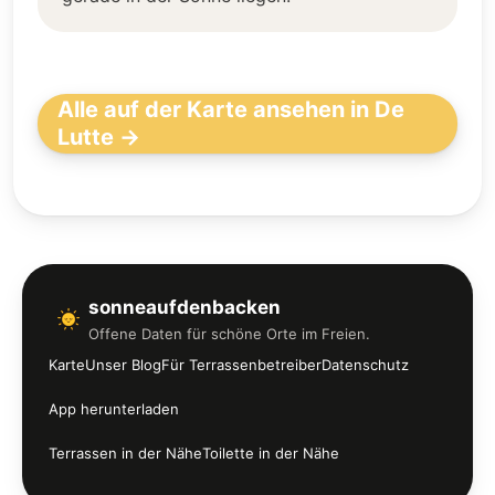
Alle auf der Karte ansehen in De
Lutte →
sonneaufdenbacken
Offene Daten für schöne Orte im Freien.
Karte
Unser Blog
Für Terrassenbetreiber
Datenschutz
App herunterladen
Terrassen in der Nähe
Toilette in der Nähe