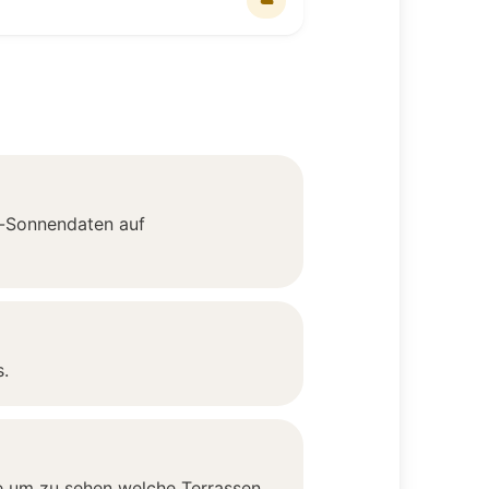
☁️
it-Sonnendaten auf
s.
te um zu sehen welche Terrassen