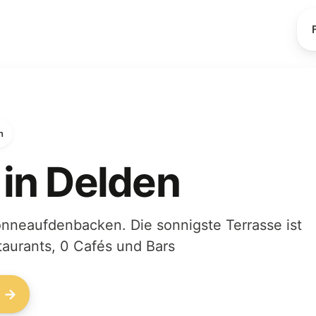
n
 in Delden
onneaufdenbacken. Die sonnigste Terrasse ist
aurants, 0 Cafés und Bars
n →