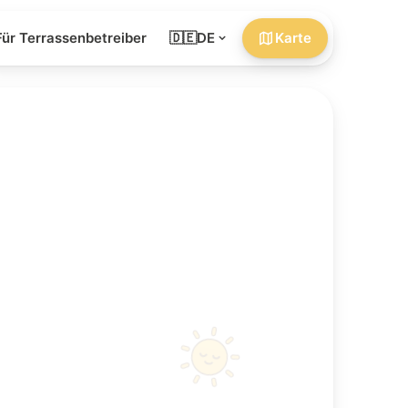
Für Terrassenbetreiber
🇩🇪
DE
Karte