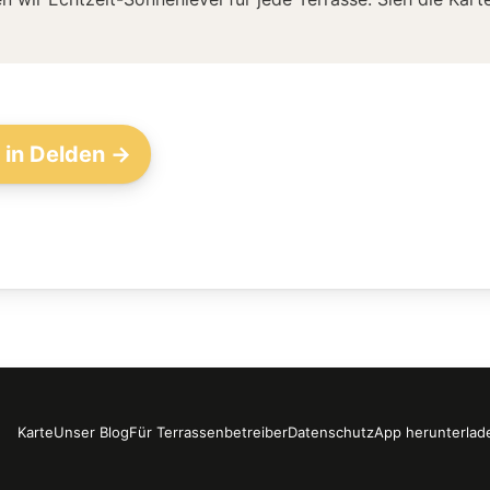
 in Delden →
Karte
Unser Blog
Für Terrassenbetreiber
Datenschutz
App herunterlad