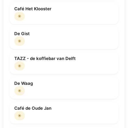
Café Het Klooster
☀️
De Gist
☀️
TAZZ - de koffiebar van Delft
☀️
De Waag
☀️
Café de Oude Jan
☀️