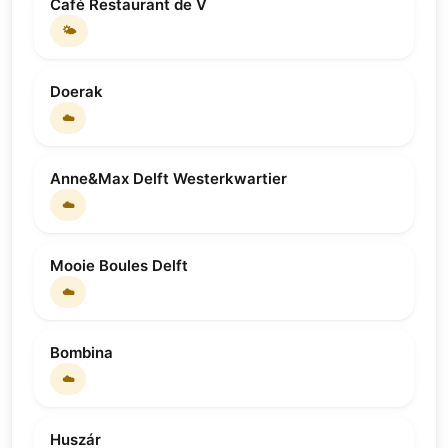
Café Restaurant de V
🌤
Doerak
☁️
Anne&Max Delft Westerkwartier
☁️
Mooie Boules Delft
☁️
Bombina
☁️
Huszár