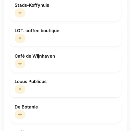
Stads-Koffyhuis
☀️
LOT. coffee boutique
☀️
Café de Wijnhaven
☀️
Locus Publicus
☀️
De Botanie
☀️