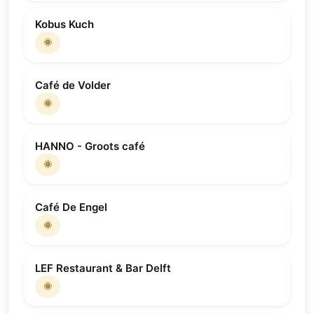
Kobus Kuch
🌞
Café de Volder
🌞
HANNO - Groots café
🌞
Café De Engel
🌞
LEF Restaurant & Bar Delft
🌞