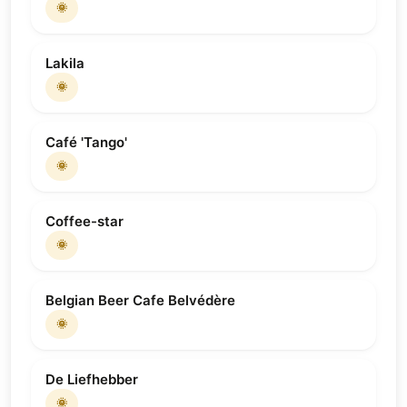
🌞
Lakila
🌞
Café 'Tango'
🌞
Coffee-star
🌞
Belgian Beer Cafe Belvédère
🌞
De Liefhebber
🌞