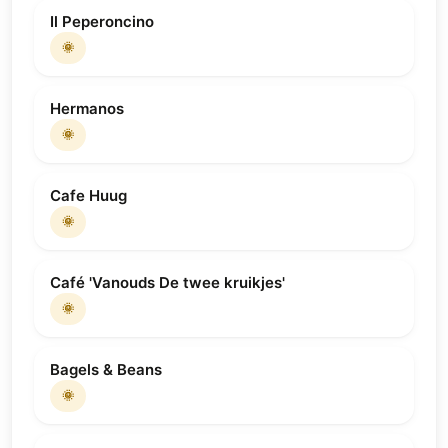
Il Peperoncino
🌞
Hermanos
🌞
Cafe Huug
🌞
Café 'Vanouds De twee kruikjes'
🌞
Bagels & Beans
🌞