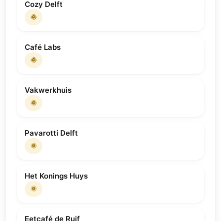
Cozy Delft
🌞
Café Labs
🌞
Vakwerkhuis
🌞
Pavarotti Delft
🌞
Het Konings Huys
🌞
Eetcafé de Ruif