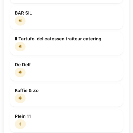
BAR SIL
🌞
Il Tartufo, delicatessen traiteur catering
🌞
De Delf
🌞
Koffie & Zo
🌞
Plein 11
☀️