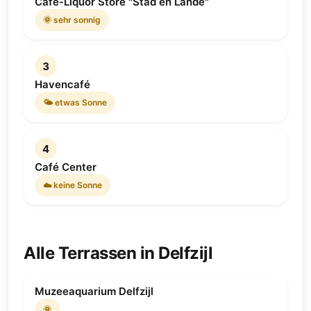
Café-Liquor Store "Stad en Lande"
🌞 sehr sonnig
3
Havencafé
🌤 etwas Sonne
4
Café Center
☁️ keine Sonne
Alle Terrassen in Delfzijl
Muzeeaquarium Delfzijl
🌞