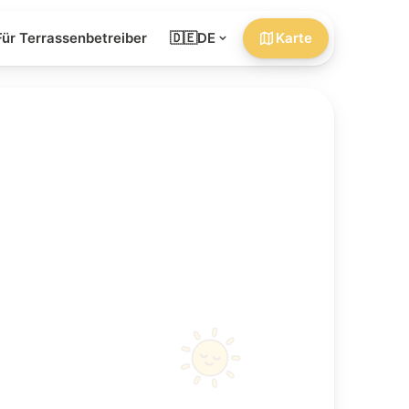
Für Terrassenbetreiber
🇩🇪
DE
Karte