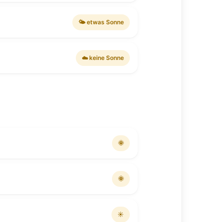
🌤 etwas Sonne
☁️ keine Sonne
🌞
🌞
☀️