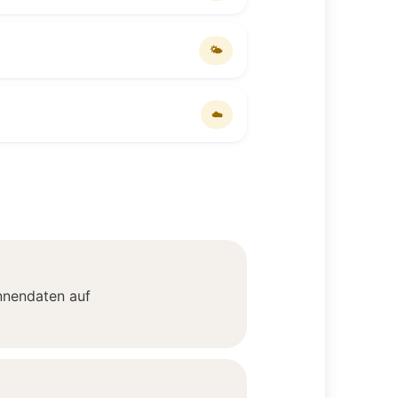
🌤
☁️
onnendaten auf