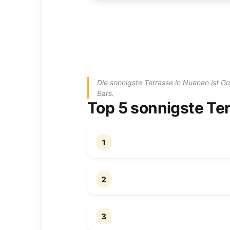
Die sonnigste Terrasse in Nuenen ist 
Bars.
Top 5 sonnigste Te
1
2
3