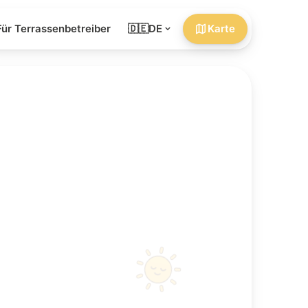
Für Terrassenbetreiber
🇩🇪
DE
Karte