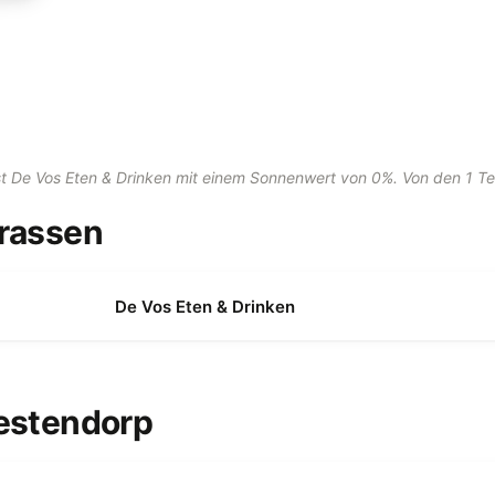
st De Vos Eten & Drinken mit einem Sonnenwert von 0%. Von den 1 Te
rrassen
De Vos Eten & Drinken
Westendorp