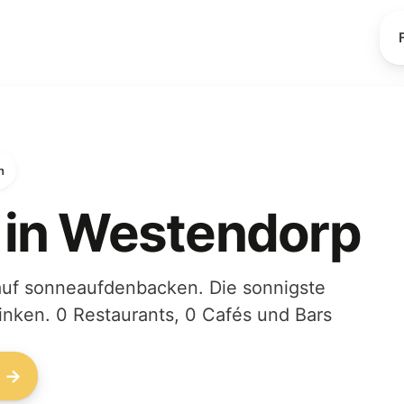
n
 in Westendorp
auf sonneaufdenbacken. Die sonnigste
rinken. 0 Restaurants, 0 Cafés und Bars
n →