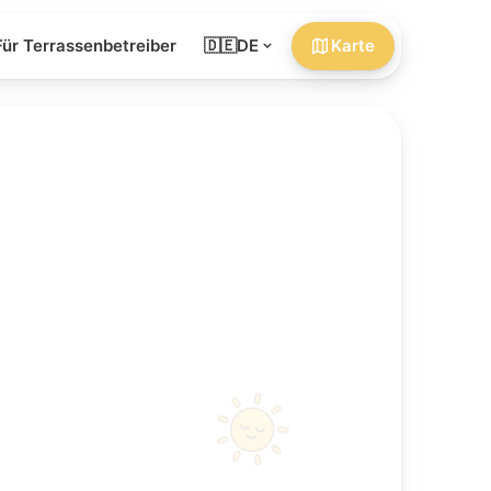
Für Terrassenbetreiber
🇩🇪
DE
Karte