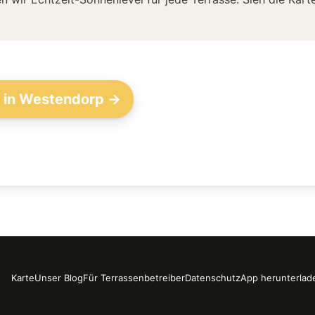
n in Westendorp →
Karte
Unser Blog
Für Terrassenbetreiber
Datenschutz
App herunterlad