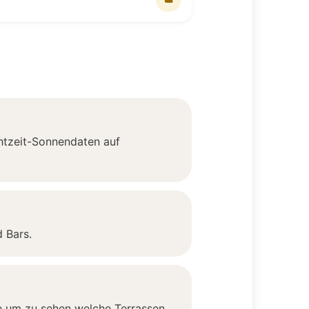
☁️
chtzeit-Sonnendaten auf
 Bars.
te um zu sehen welche Terrassen